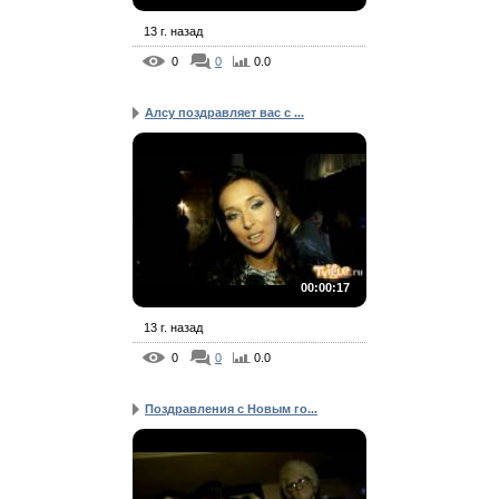
13 г. назад
0
0
0.0
Алсу поздравляет вас с ...
00:00:17
13 г. назад
0
0
0.0
Поздравления с Новым го...