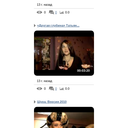
13 г. назад
0
0
0.0
«Другая глубина» Татьян...
00:03:20
13 г. назад
0
0
0.0
Шура. Версия 2010