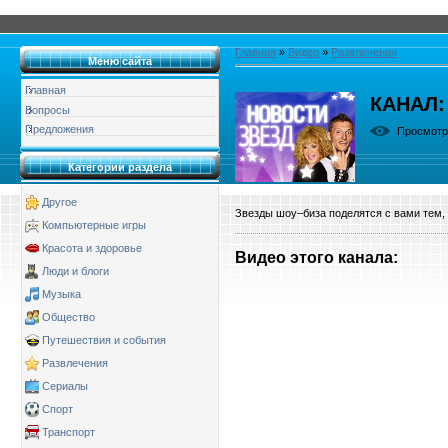
Главная
»
Видео
»
Развлечения
Меню сайта
Главная
КАНАЛ:
Вопросы
Предложения
Просмот
Категории раздела
Другое
Звезды шоу–биза поделятся с вами тем, 
Компьютерные игры
Красота и здоровье
Видео этого канала
:
Люди и блоги
Музыка
Общество
Путешествия и события
Развлечения
Сериалы
Спорт
Транспорт