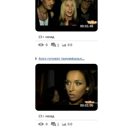
00:01:45
13 г. назад
0
0
0.0
Алсу готовит триумфальн...
00:01:05
13 г. назад
0
0
0.0