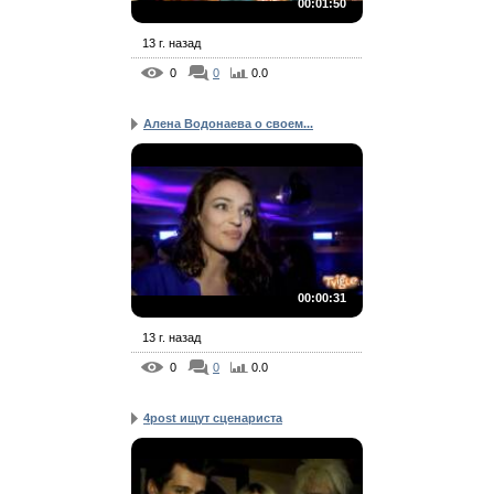
00:01:50
13 г. назад
0
0
0.0
Алена Водонаева о своем...
00:00:31
13 г. назад
0
0
0.0
4post ищут сценариста