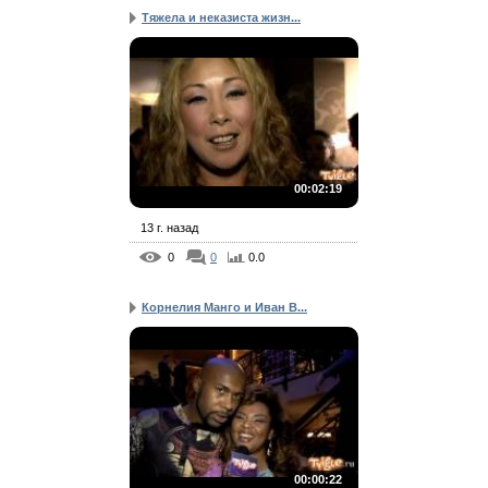
Тяжела и неказиста жизн...
00:02:19
13 г. назад
0
0
0.0
Корнелия Манго и Иван B...
00:00:22