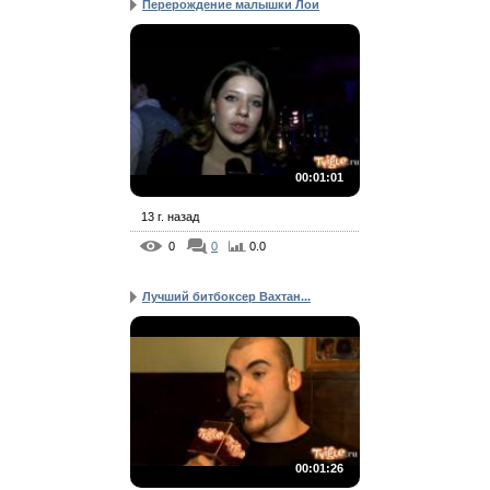
Перерождение малышки Лои
00:01:01
13 г. назад
0
0
0.0
Лучший битбоксер Вахтан...
00:01:26