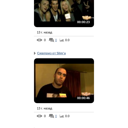
00:00:23
13 г. назад
0
0
0.0
Сюрприз от Slim'а
00:00:46
13 г. назад
0
0
0.0