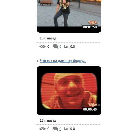
00:01:58
13 г. назад
0
0
0.0
Что вы на дамочку бедну...
00:00:40
13 г. назад
0
0
0.0