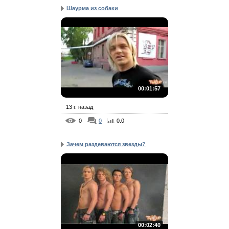
Шаурма из собаки
00:01:57
13 г. назад
0
0
0.0
Зачем раздеваются звезды?
00:02:40