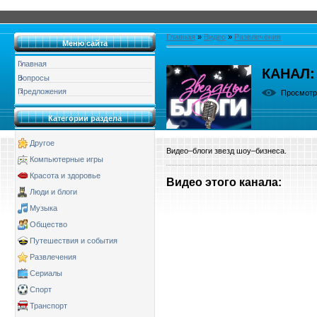
Главная
»
Видео
»
Развлечения
Меню сайта
Главная
КАНАЛ:
Вопросы
Предложения
Просмот
Категории раздела
Другое
Видео–блоги звезд шоу–бизнеса.
Компьютерные игры
Красота и здоровье
Видео этого канала
:
Люди и блоги
Музыка
Общество
Путешествия и события
Развлечения
Сериалы
Спорт
Транспорт