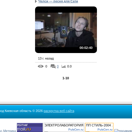
Челси — песня для Сати
00:02:40
13 г. назад
0
0
0.0
1-10
род Киевская область © 2026
раскрутка веб сайта
ЭЛЕКТРОЛАБОРАТОРИЯ
ПП СТИЛЬ-2004 .
PulsCen.ru
PulsCen.ru