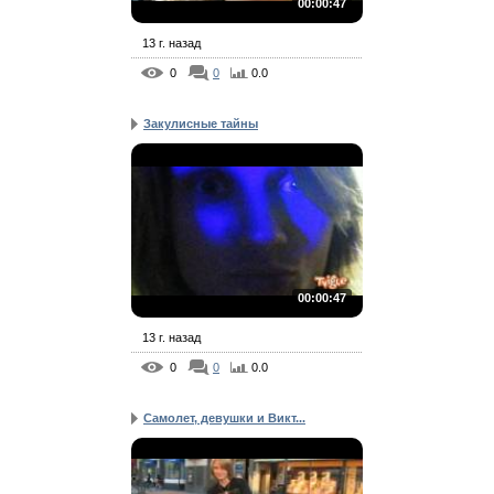
00:00:47
13 г. назад
0
0
0.0
Закулисные тайны
00:00:47
13 г. назад
0
0
0.0
Самолет, девушки и Викт...