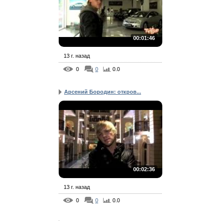
00:01:46
13 г. назад
0
0
0.0
Арсений Бородин: откров...
00:02:36
13 г. назад
0
0
0.0