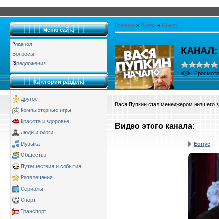
Главная
»
Видео
»
Юмор
Меню сайта
Главная
КАНАЛ:
Вопросы
Предложения
Просмот
Категории раздела
Другое
Вася Пупкин стал менеджером низшего зв
Компьютерные игры
Красота и здоровье
Видео этого канала
:
Люди и блоги
Бонус
Музыка
Общество
Путешествия и события
Развлечения
Сериалы
Спорт
Транспорт