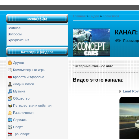
Главная
»
Видео
»
Транспорт
Меню сайта
Главная
КАНАЛ:
Вопросы
Предложения
Просмот
Категории раздела
Другое
Экспериментальное авто.
Компьютерные игры
Красота и здоровье
Видео этого канала
:
Люди и блоги
Land Rov
Музыка
Общество
Путешествия и события
Развлечения
Сериалы
Спорт
Транспорт