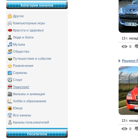
Категории каналов
Другое
Компьютерные игры
Красота и здоровье
Люди и блоги
13 г. назад
Музыка
0
Общество
Путешествия и события
Peugeot F
Развлечения
Сериалы
Спорт
Транспорт
Фильмы и анимация
Хобби и образование
Юмор
Все каналы
13 г. назад
Каналы пользователей
0
Поситители