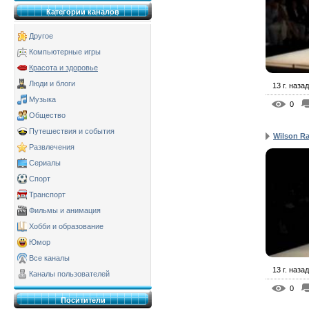
Категории каналов
Другое
Компьютерные игры
Красота и здоровье
Люди и блоги
13 г. назад
Музыка
0
Общество
Путешествия и события
Wilson Ra
Развлечения
Сериалы
Спорт
Транспорт
Фильмы и анимация
Хобби и образование
Юмор
Все каналы
13 г. назад
Каналы пользователей
0
Поситители