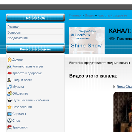
Главная
»
Видео
»
Красота и здоровье
Меню сайта
Главная
КАНАЛ:
Вопросы
Предложения
Просмот
Категории раздела
Другое
Electrolux представляет: модные показы.
Компьютерные игры
Красота и здоровье
Видео этого канала
:
Люди и блоги
Rosa Cha
Музыка
Общество
Путешествия и события
Развлечения
Сериалы
Спорт
Транспорт