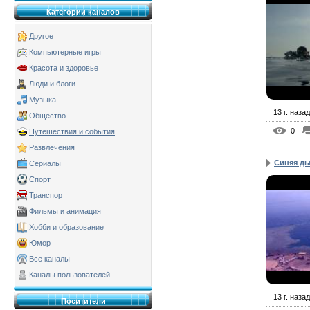
Категории каналов
Другое
Компьютерные игры
Красота и здоровье
Люди и блоги
Музыка
13 г. назад
Общество
0
Путешествия и события
Развлечения
Синяя ды
Сериалы
Спорт
Транспорт
Фильмы и анимация
Хобби и образование
Юмор
Все каналы
Каналы пользователей
13 г. назад
Поситители