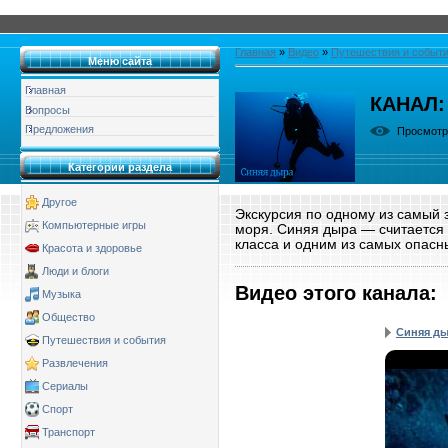
Главная
»
Видео
»
Путешествия и событ
Меню сайта
Главная
КАНАЛ:
Вопросы
Предложения
Просмот
Категории раздела
Другое
Экскурсия по одному из самый 
Компьютерные игры
моря. Синяя дыра — считается 
класса и одним из самых опасн
Красота и здоровье
Люди и блоги
Видео этого канала
:
Музыка
Общество
Синяя ды
Путешествия и события
Развлечения
Сериалы
Спорт
Транспорт