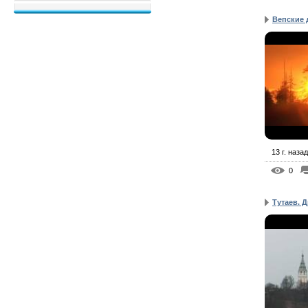
Вепские 
13 г. назад
0
Тутаев. Д