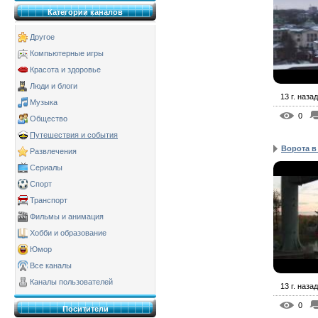
Категории каналов
Другое
Компьютерные игры
Красота и здоровье
Люди и блоги
13 г. назад
Музыка
0
Общество
Путешествия и события
Ворота в
Развлечения
Сериалы
Спорт
Транспорт
Фильмы и анимация
Хобби и образование
Юмор
Все каналы
Каналы пользователей
13 г. назад
0
Поситители