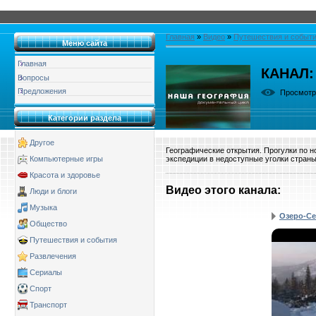
Главная
»
Видео
»
Путешествия и событ
Меню сайта
Главная
КАНАЛ:
Вопросы
Предложения
Просмот
Категории раздела
Другое
Географические открытия. Прогулки по 
экспедиции в недоступные уголки страны
Компьютерные игры
Красота и здоровье
Видео этого канала
:
Люди и блоги
Музыка
Озеро-С
Общество
Путешествия и события
Развлечения
Сериалы
Спорт
Транспорт