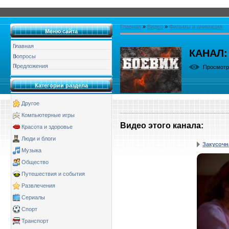
Главная
»
Видео
»
Фильмы и анимация
Меню сайта
Главная
КАНАЛ:
Вопросы
Предложения
Просмот
Категории раздела
Другое
Компьютерные игры
Видео этого канала
:
Красота и здоровье
Люди и блоги
Закусочн
Музыка
Общество
Путешествия и события
Развлечения
Сериалы
Спорт
Транспорт