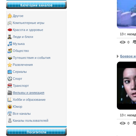
Категории каналов
Другое
Компьютерные игры
Красота и здоровье
13 г. назад
Люди и блоги
0
Музыка
Общество
Боевое ис
Путешествия и события
Развлечения
Сериалы
Спорт
Транспорт
Фильмы и анимация
Хобби и образование
Юмор
Все каналы
13 г. назад
Каналы пользователей
0
Поситители