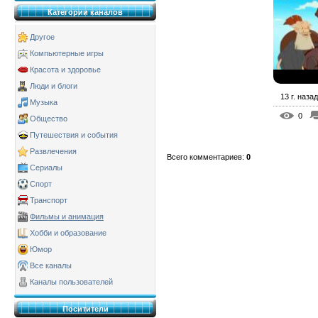
Категории каналов
Другое
Компьютерные игры
Красота и здоровье
Люди и блоги
13 г. назад
Музыка
0
Общество
Путешествия и события
Развлечения
Всего комментариев
:
0
Сериалы
Спорт
Транспорт
Фильмы и анимация
Хобби и образование
Юмор
Все каналы
Каналы пользователей
Поситители