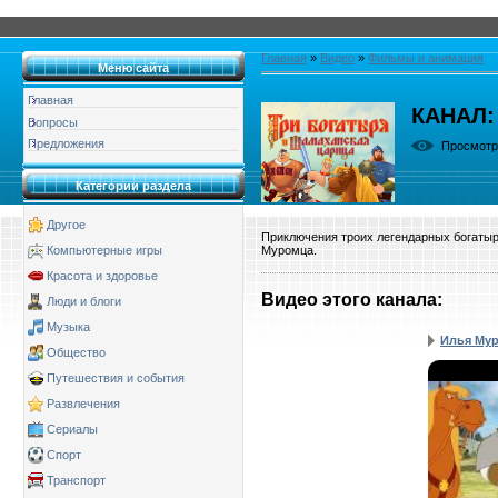
Главная
»
Видео
»
Фильмы и анимация
Меню сайта
Главная
КАНАЛ:
Вопросы
Предложения
Просмот
Категории раздела
Другое
Приключения троих легендарных богатыр
Муромца.
Компьютерные игры
Красота и здоровье
Видео этого канала
:
Люди и блоги
Музыка
Илья Мур
Общество
Путешествия и события
Развлечения
Сериалы
Спорт
Транспорт