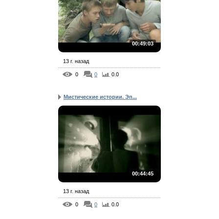
00:49:03
13 г. назад
0
0
0.0
Мистические истории. Эп...
00:44:45
13 г. назад
0
0
0.0