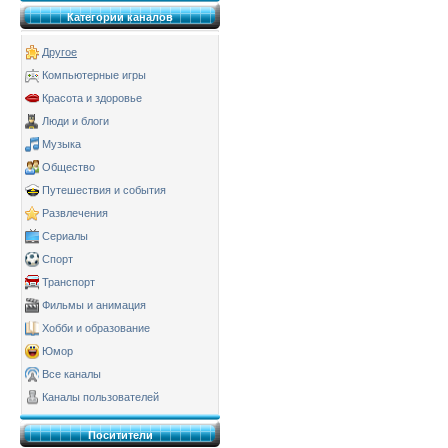
Категории каналов
Другое
Компьютерные игры
Красота и здоровье
Люди и блоги
Музыка
Общество
Путешествия и события
Развлечения
Сериалы
Спорт
Транспорт
Фильмы и анимация
Хобби и образование
Юмор
Все каналы
Каналы пользователей
Поситители