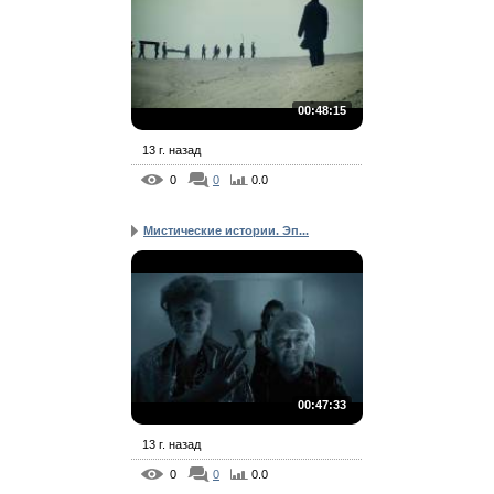
00:48:15
13 г. назад
0
0
0.0
Мистические истории. Эп...
00:47:33
13 г. назад
0
0
0.0