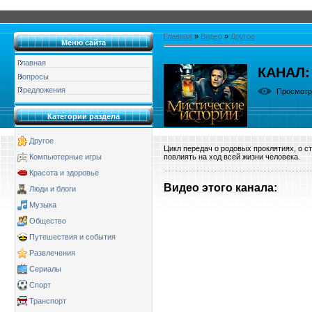
Главная
»
Видео
»
Другое
Меню сайта
Главная
КАНАЛ:
Вопросы
Предложения
Просмот
Категории раздела
Другое
Цикл передач о родовых проклятиях, о с
повлиять на ход всей жизни человека.
Компьютерные игры
Красота и здоровье
Видео этого канала
:
Люди и блоги
Музыка
Общество
Путешествия и события
Развлечения
Сериалы
Спорт
Транспорт