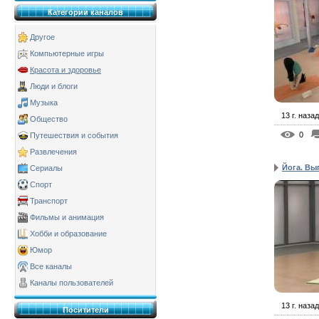
Категории каналов
Другое
Компьютерные игры
Красота и здоровье
Люди и блоги
Музыка
13 г. назад
Общество
0
Путешествия и события
Развлечения
Йога. Вы
Сериалы
Спорт
Транспорт
Фильмы и анимация
Хобби и образование
Юмор
Все каналы
Каналы пользователей
13 г. назад
Поситители