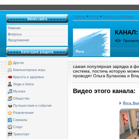
Главная
»
Видео
»
Красота и здоровье
Меню сайта
Главная
КАНАЛ:
Вопросы
Предложения
Просмот
Категории раздела
Другое
самая популярная зарядка в ф
Компьютерные игры
система, постичь которую можн
проводят Ольга Буланова и Вл
Красота и здоровье
Люди и блоги
Видео этого канала
:
Музыка
Общество
Йога. Вы
Путешествия и события
Развлечения
Сериалы
Спорт
Транспорт