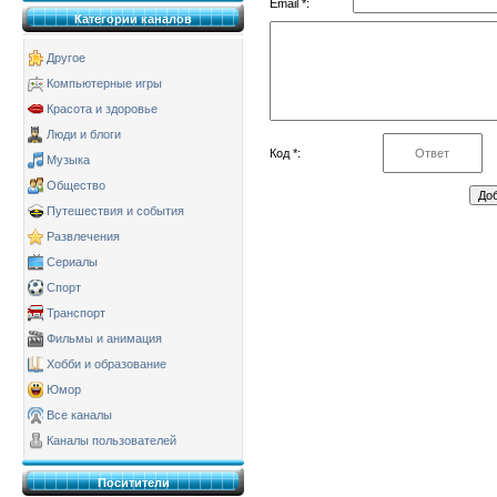
Email *:
Категории каналов
Другое
Компьютерные игры
Красота и здоровье
Люди и блоги
Код *:
Музыка
Общество
Путешествия и события
Развлечения
Сериалы
Спорт
Транспорт
Фильмы и анимация
Хобби и образование
Юмор
Все каналы
Каналы пользователей
Поситители