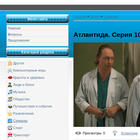
Главная
»
Видео
»
Сериалы
Меню сайта
Главная
Атлантида. Серия 1
Вопросы
Предложения
Категории раздела
Другое
Компьютерные игры
Красота и здоровье
Люди и блоги
Музыка
Общество
Путешествия и события
Развлечения
Сериалы
Спорт
Просмотры
: 0
Атлантида
Транспорт