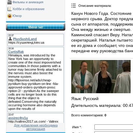
Фильмы и анимация
Описание материала
:
Хобби и образование
Канун Нового Года. Состояние
Юмор
нервного срыва. Доктор предл
сына от аппаратов, поддержив
Мини-чат
Она между жизнью и смертью. 
Каминский спасает Веру. Натал
секретаршей. Наталья пытаетс
ее из дома и сообщает, что он
передаче ему руководства бан
Язык
: Русский
Длительность материала
: 00:4
Всего комментариев
:
0
Для добавления необходима
Имя *:
авторизация