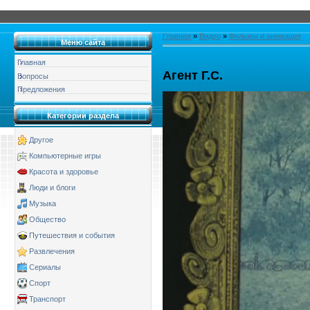
Главная
»
Видео
»
Фильмы и анимация
Меню сайта
Главная
Агент Г.С.
Вопросы
Предложения
Категории раздела
Другое
Компьютерные игры
Красота и здоровье
Люди и блоги
Музыка
Общество
Путешествия и события
Развлечения
Сериалы
Спорт
Транспорт