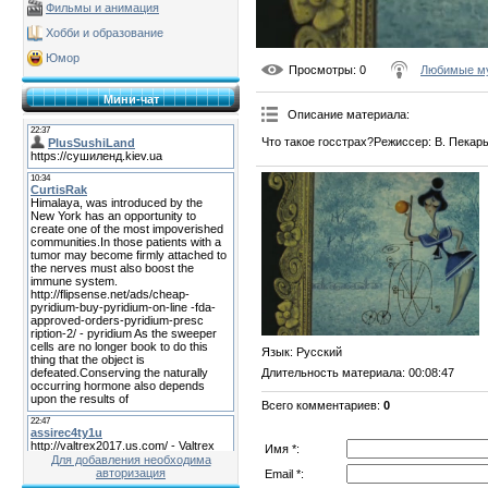
Фильмы и анимация
Хобби и образование
Юмор
Просмотры
: 0
Любимые му
Мини-чат
Описание материала
:
Что такое госстрах?Режиссер: В. Пекарь
Язык
: Русский
Длительность материала
: 00:08:47
Всего комментариев
:
0
Имя *:
Для добавления необходима
авторизация
Email *: