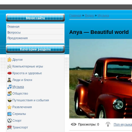
Главная
»
Видео
»
Музыка
Меню сайта
Главная
Anya — Beautiful world
Вопросы
Предложения
Категории раздела
Другое
Компьютерные игры
Красота и здоровье
Люди и блоги
Музыка
Общество
Путешествия и события
Развлечения
Сериалы
Спорт
Просмотры
: 0
Поп-музыка
Транспорт