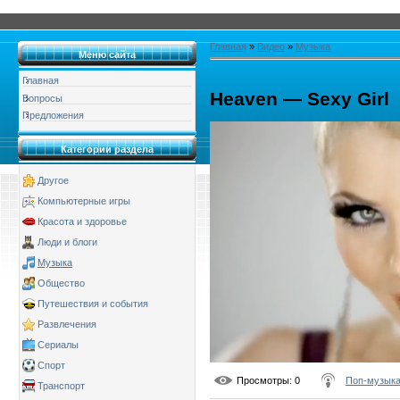
Главная
»
Видео
»
Музыка
Меню сайта
Главная
Heaven — Sexy Girl
Вопросы
Предложения
Категории раздела
Другое
Компьютерные игры
Красота и здоровье
Люди и блоги
Музыка
Общество
Путешествия и события
Развлечения
Сериалы
Спорт
Просмотры
: 0
Поп-музык
Транспорт