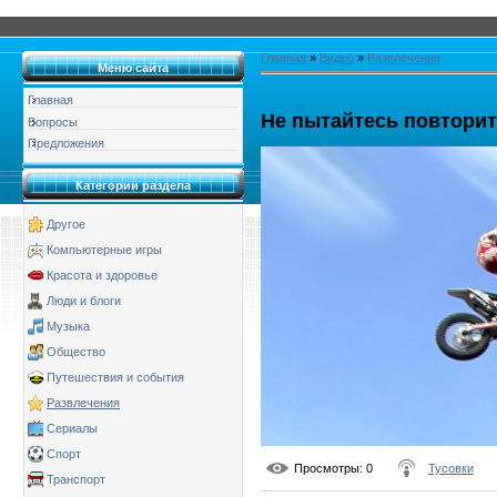
Главная
»
Видео
»
Развлечения
Меню сайта
Главная
Не пытайтесь повторит
Вопросы
Предложения
Категории раздела
Другое
Компьютерные игры
Красота и здоровье
Люди и блоги
Музыка
Общество
Путешествия и события
Развлечения
Сериалы
Спорт
Просмотры
: 0
Тусовки
Транспорт