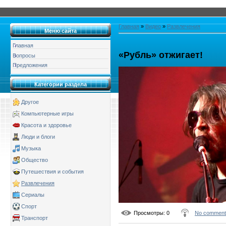
Главная
»
Видео
»
Развлечения
Меню сайта
Главная
«Рубль» отжигает!
Вопросы
Предложения
Категории раздела
Другое
Компьютерные игры
Красота и здоровье
Люди и блоги
Музыка
Общество
Путешествия и события
Развлечения
Сериалы
Спорт
Просмотры
: 0
No comment
Транспорт