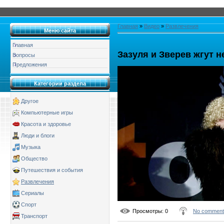
Главная
»
Видео
»
Развлечения
Меню сайта
Главная
Зазуля и Зверев жгут н
Вопросы
Предложения
Категории раздела
Другое
Компьютерные игры
Красота и здоровье
Люди и блоги
Музыка
Общество
Путешествия и события
Развлечения
Сериалы
Спорт
Просмотры
: 0
No comment
Транспорт