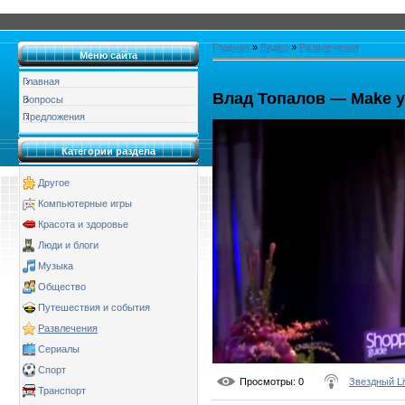
Главная
»
Видео
»
Развлечения
Меню сайта
Главная
Влад Топалов — Make y
Вопросы
Предложения
Категории раздела
Другое
Компьютерные игры
Красота и здоровье
Люди и блоги
Музыка
Общество
Путешествия и события
Развлечения
Сериалы
Спорт
Просмотры
: 0
Звездный Li
Транспорт