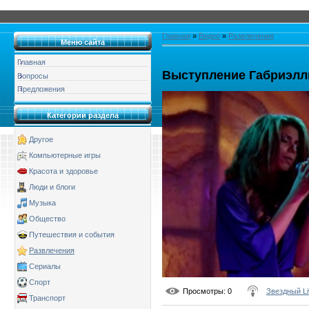
Главная
»
Видео
»
Развлечения
Меню сайта
Главная
Выступление Габриэл
Вопросы
Предложения
Категории раздела
Другое
Компьютерные игры
Красота и здоровье
Люди и блоги
Музыка
Общество
Путешествия и события
Развлечения
Сериалы
Спорт
Просмотры
: 0
Звездный Li
Транспорт