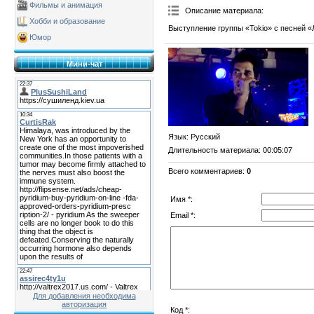
Фильмы и анимация
Описание материала
:
Хобби и образование
Выступление группы «Tokio» с песней 
Юмор
Мини-чат
Язык
: Русский
Длительность материала
: 00:05:07
Всего комментариев
:
0
Имя *:
Email *:
Для добавления необходима
авторизация
Код *: