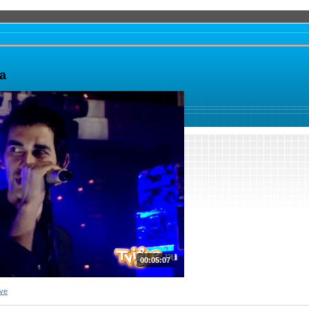
а
00:05:07
ve