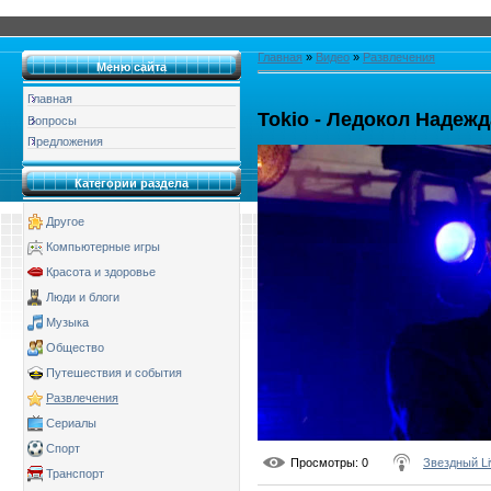
Главная
»
Видео
»
Развлечения
Меню сайта
Главная
Tokio - Ледокол Надежд
Вопросы
Предложения
Категории раздела
Другое
Компьютерные игры
Красота и здоровье
Люди и блоги
Музыка
Общество
Путешествия и события
Развлечения
Сериалы
Спорт
Просмотры
: 0
Звездный Li
Транспорт