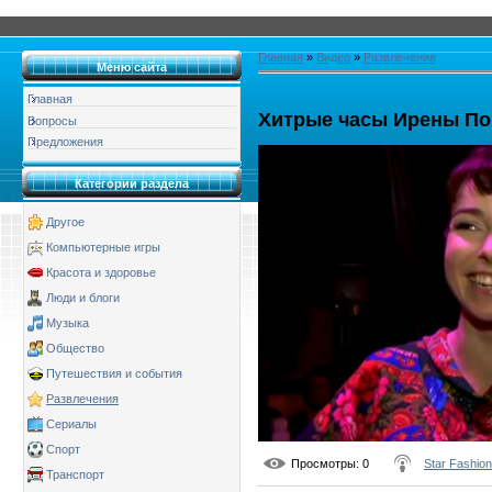
Главная
»
Видео
»
Развлечения
Меню сайта
Главная
Хитрые часы Ирены П
Вопросы
Предложения
Категории раздела
Другое
Компьютерные игры
Красота и здоровье
Люди и блоги
Музыка
Общество
Путешествия и события
Развлечения
Сериалы
Спорт
Просмотры
: 0
Star Fashion
Транспорт