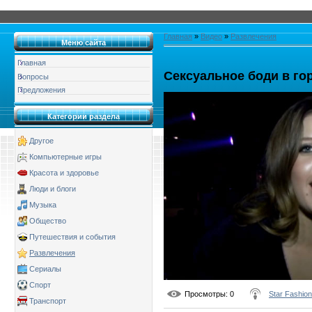
Главная
»
Видео
»
Развлечения
Меню сайта
Главная
Сексуальное боди в го
Вопросы
Предложения
Категории раздела
Другое
Компьютерные игры
Красота и здоровье
Люди и блоги
Музыка
Общество
Путешествия и события
Развлечения
Сериалы
Спорт
Просмотры
: 0
Star Fashion
Транспорт