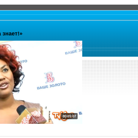
 знает!»
00:01:07