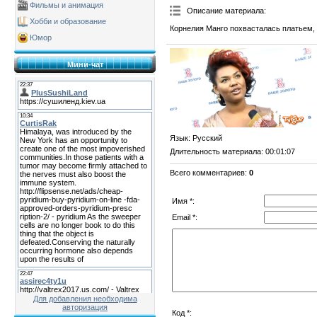
Фильмы и анимация
Описание материала
:
Хобби и образование
Корнелия Манго похвасталась платьем,
Юмор
Мини-чат
Язык
: Русский
Длительность материала
: 00:01:07
Всего комментариев
:
0
Имя *:
Email *:
Для добавления необходима
авторизация
Код *: