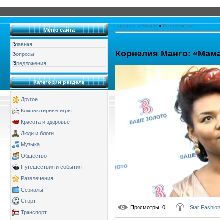
Главная
»
Видео
»
Развлечения
Меню сайта
Главная
Корнелия Манго: «Мама
Вопросы
Предложения
Категории раздела
Другое
Компьютерные игры
Красота и здоровье
Люди и блоги
Музыка
Общество
Путешествия и события
Развлечения
Сериалы
Спорт
Просмотры
: 0
Star Fashion
Транспорт