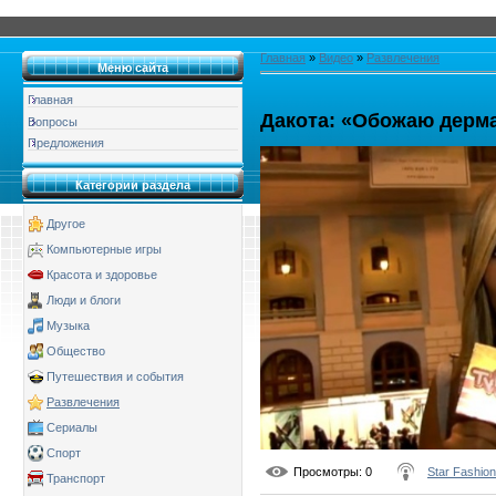
Главная
»
Видео
»
Развлечения
Меню сайта
Главная
Дакота: «Обожаю дерм
Вопросы
Предложения
Категории раздела
Другое
Компьютерные игры
Красота и здоровье
Люди и блоги
Музыка
Общество
Путешествия и события
Развлечения
Сериалы
Спорт
Просмотры
: 0
Star Fashion
Транспорт