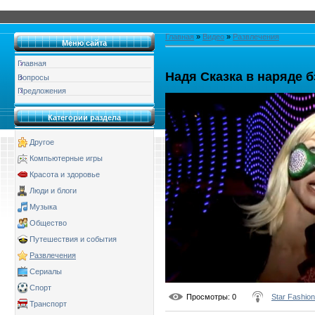
Главная
»
Видео
»
Развлечения
Меню сайта
Главная
Надя Сказка в наряде 
Вопросы
Предложения
Категории раздела
Другое
Компьютерные игры
Красота и здоровье
Люди и блоги
Музыка
Общество
Путешествия и события
Развлечения
Сериалы
Спорт
Просмотры
: 0
Star Fashion
Транспорт