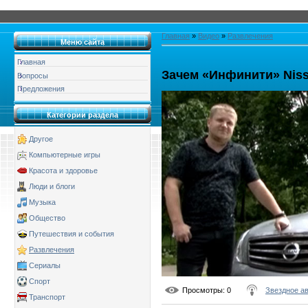
Главная
»
Видео
»
Развлечения
Меню сайта
Главная
Зачем «Инфинити» Nis
Вопросы
Предложения
Категории раздела
Другое
Компьютерные игры
Красота и здоровье
Люди и блоги
Музыка
Общество
Путешествия и события
Развлечения
Сериалы
Спорт
Просмотры
: 0
Звездное а
Транспорт