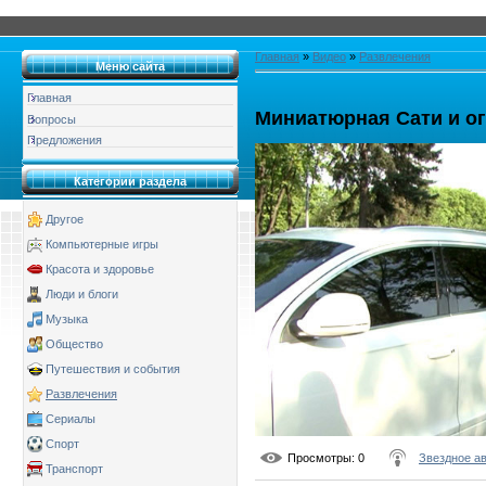
Главная
»
Видео
»
Развлечения
Меню сайта
Главная
Миниатюрная Сати и о
Вопросы
Предложения
Категории раздела
Другое
Компьютерные игры
Красота и здоровье
Люди и блоги
Музыка
Общество
Путешествия и события
Развлечения
Сериалы
Спорт
Просмотры
: 0
Звездное а
Транспорт