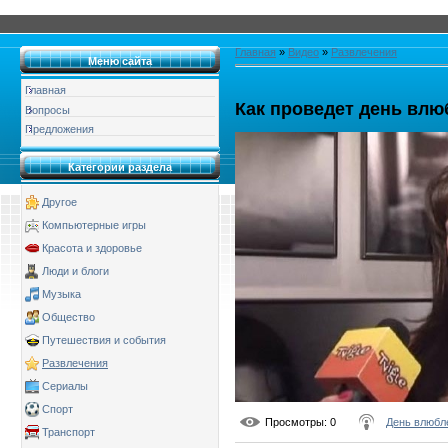
Главная
»
Видео
»
Развлечения
Меню сайта
Главная
Как проведет день влю
Вопросы
Предложения
Категории раздела
Другое
Компьютерные игры
Красота и здоровье
Люди и блоги
Музыка
Общество
Путешествия и события
Развлечения
Сериалы
Спорт
Просмотры
: 0
День влюбл
Транспорт