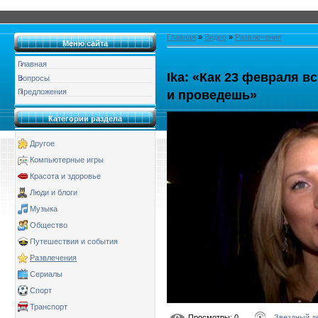
Главная
»
Видео
»
Развлечения
Меню сайта
Главная
Ika: «Как 23 февраля в
Вопросы
Предложения
и проведешь»
Категории раздела
Другое
Компьютерные игры
Красота и здоровье
Люди и блоги
Музыка
Общество
Путешествия и события
Развлечения
Сериалы
Спорт
Транспорт
Просмотры
: 0
Звездный д