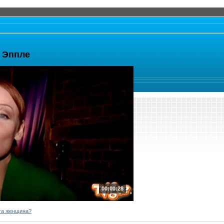
 Эппле
00:00:28
эта женщина?