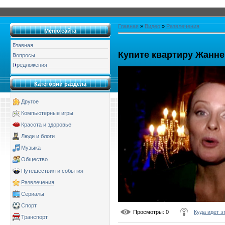
Главная
»
Видео
»
Развлечения
Меню сайта
Главная
Купите квартиру Жанне
Вопросы
Предложения
Категории раздела
Другое
Компьютерные игры
Красота и здоровье
Люди и блоги
Музыка
Общество
Путешествия и события
Развлечения
Сериалы
Спорт
Просмотры
: 0
Куда идет 
Транспорт