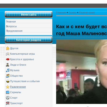
Главная
»
Видео
»
Развлечения
Меню сайта
Главная
Как и с кем будет 
Вопросы
Предложения
год Маша Малиновс
Категории раздела
Другое
Компьютерные игры
Красота и здоровье
Люди и блоги
Музыка
Общество
Путешествия и события
Развлечения
Сериалы
Спорт
Транспорт