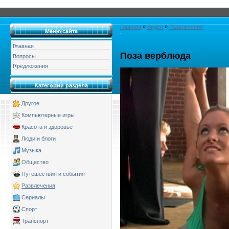
Главная
»
Видео
»
Развлечения
Меню сайта
Главная
Поза верблюда
Вопросы
Предложения
Категории раздела
Другое
Компьютерные игры
Красота и здоровье
Люди и блоги
Музыка
Общество
Путешествия и события
Развлечения
Сериалы
Спорт
Транспорт