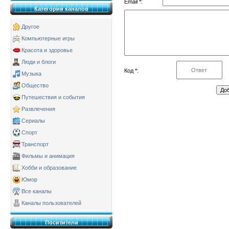
Email *:
Категории каналов
Другое
Компьютерные игры
Красота и здоровье
Люди и блоги
Код *:
Музыка
Общество
Путешествия и события
Развлечения
Сериалы
Спорт
Транспорт
Фильмы и анимация
Хобби и образование
Юмор
Все каналы
Каналы пользователей
Поситители