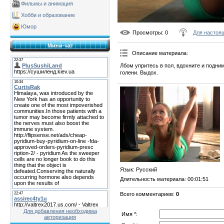
Фильмы и анимация
Хобби и образование
Юмор
Просмотры
: 0
Для настоя
Мини-чат
Описание материала
:
Лбом упритесь в пол, вдохните и подним
голени. Выдох.
Язык
: Русский
Длительность материала
: 00:01:51
Всего комментариев
:
0
Для добавления необходима
Имя *:
авторизация