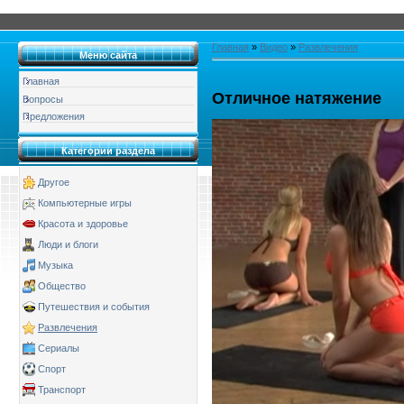
Главная
»
Видео
»
Развлечения
Меню сайта
Главная
Отличное натяжение
Вопросы
Предложения
Категории раздела
Другое
Компьютерные игры
Красота и здоровье
Люди и блоги
Музыка
Общество
Путешествия и события
Развлечения
Сериалы
Спорт
Транспорт