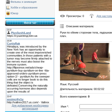
Фильмы и анимация
Хобби и образование
Юмор
Просмотры
: 0
Для настоя
Мини-чат
Описание материала
:
Руки по обеим сторонам тела, ладошкам
плеч.
Язык
: Русский
Длительность материала
: 00:02:02
Всего комментариев
:
0
Для добавления необходима
Имя *:
авторизация