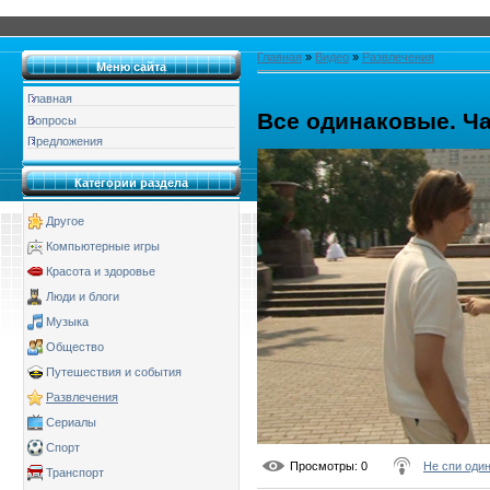
Главная
»
Видео
»
Развлечения
Меню сайта
Главная
Все одинаковые. Ча
Вопросы
Предложения
Категории раздела
Другое
Компьютерные игры
Красота и здоровье
Люди и блоги
Музыка
Общество
Путешествия и события
Развлечения
Сериалы
Спорт
Просмотры
: 0
Не спи оди
Транспорт