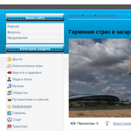
Главная
»
Видео
»
Развлечения
Меню сайта
Главная
Гармония страз и загар
Вопросы
Предложения
Категории раздела
Другое
Компьютерные игры
Красота и здоровье
Люди и блоги
Музыка
Общество
Путешествия и события
Развлечения
Сериалы
Спорт
Просмотры
: 0
Street Fash
Транспорт