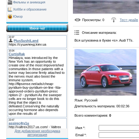
Фильмы и анимация
Хобби и образование
Юмор
Просмотры
: 0
Тест–драйв
Мини-чат
Описание материала
:
Вся штуковина в букве «s». Audi TTs.
Язык
: Русский
Длительность материала
: 00:02:36
Всего комментариев
:
0
Имя *:
Для добавления необходима
авторизация
Email *: