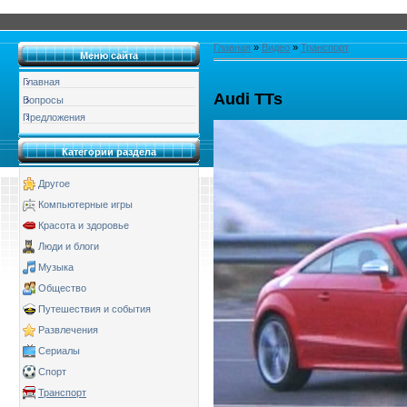
Главная
»
Видео
»
Транспорт
Меню сайта
Главная
Audi TTs
Вопросы
Предложения
Категории раздела
Другое
Компьютерные игры
Красота и здоровье
Люди и блоги
Музыка
Общество
Путешествия и события
Развлечения
Сериалы
Спорт
Транспорт