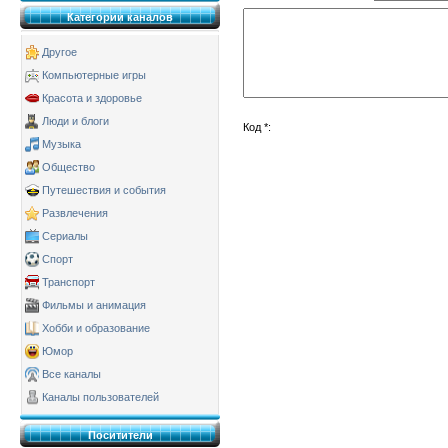
Категории каналов
Другое
Компьютерные игры
Красота и здоровье
Люди и блоги
Код *:
Музыка
Общество
Путешествия и события
Развлечения
Сериалы
Спорт
Транспорт
Фильмы и анимация
Хобби и образование
Юмор
Все каналы
Каналы пользователей
Поситители