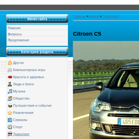
Главная
»
Видео
»
Транспорт
Меню сайта
Главная
Citroen C5
Вопросы
Предложения
Категории раздела
Другое
Компьютерные игры
Красота и здоровье
Люди и блоги
Музыка
Общество
Путешествия и события
Развлечения
Сериалы
Спорт
Транспорт