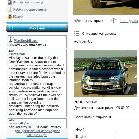
Фильмы и анимация
Хобби и образование
Юмор
Просмотры
: 0
Тест–драйв
Мини-чат
Описание материала
:
«Citroen C5»
Язык
: Русский
Длительность материала
: 00:01:09
Всего комментариев
:
0
Имя *:
Для добавления необходима
авторизация
Email *: