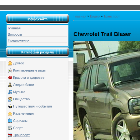
Главная
»
Видео
»
Транспорт
Меню сайта
Главная
Chevrolet Trail Blaser
Вопросы
Предложения
Категории раздела
Другое
Компьютерные игры
Красота и здоровье
Люди и блоги
Музыка
Общество
Путешествия и события
Развлечения
Сериалы
Спорт
Транспорт