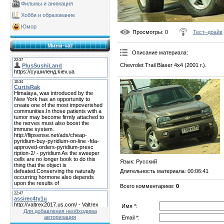
Фильмы и анимация
Хобби и образование
Юмор
Просмотры
: 0
Тест–драйв
Мини-чат
Описание материала
:
Chevrolet Trail Blaser 4x4 (2001 г.).
Язык
: Русский
Длительность материала
: 00:06:41
Всего комментариев
:
0
Имя *:
Для добавления необходима
авторизация
Email *: