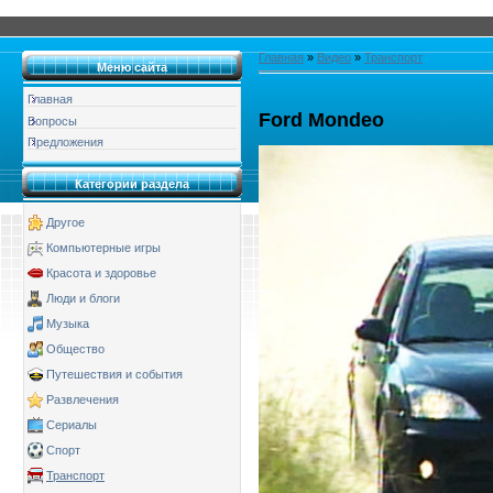
Главная
»
Видео
»
Транспорт
Меню сайта
Главная
Ford Mondeo
Вопросы
Предложения
Категории раздела
Другое
Компьютерные игры
Красота и здоровье
Люди и блоги
Музыка
Общество
Путешествия и события
Развлечения
Сериалы
Спорт
Транспорт