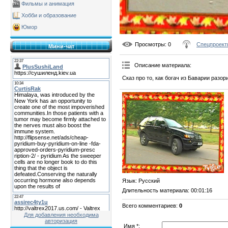
Фильмы и анимация
Хобби и образование
Юмор
Просмотры
: 0
Спецпроект
Мини-чат
Описание материала
:
Сказ про то, как богач из Баварии разо
Язык
: Русский
Длительность материала
: 00:01:16
Всего комментариев
:
0
Для добавления необходима
авторизация
Имя *: