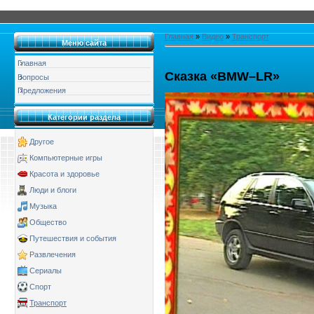
Главная
»
Видео
»
Транспорт
Меню сайта
Главная
Сказка «BMW–LR»
Вопросы
Предложения
Категории раздела
Другое
Компьютерные игры
Красота и здоровье
Люди и блоги
Музыка
Общество
Путешествия и события
Развлечения
Сериалы
Спорт
Транспорт