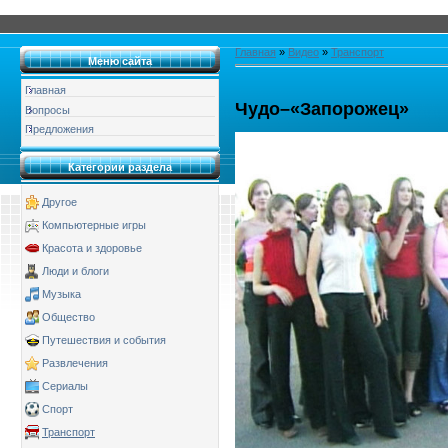
Главная
»
Видео
»
Транспорт
Меню сайта
Главная
Чудо–«Запорожец»
Вопросы
Предложения
Категории раздела
Другое
Компьютерные игры
Красота и здоровье
Люди и блоги
Музыка
Общество
Путешествия и события
Развлечения
Сериалы
Спорт
Транспорт