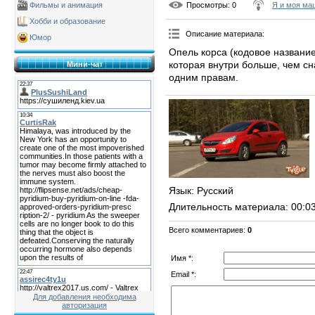
Просмотры
: 0
Я и моя ма
Фильмы и анимация
Хобби и образование
Описание материала
:
Юмор
Опель корса (кодовое название
которая внутри больше, чем сн
Мини-чат
одним правам.
Язык
: Русский
Длительность материала
: 00:0
Всего комментариев
:
0
Имя *:
Email *:
Для добавления необходима
авторизация