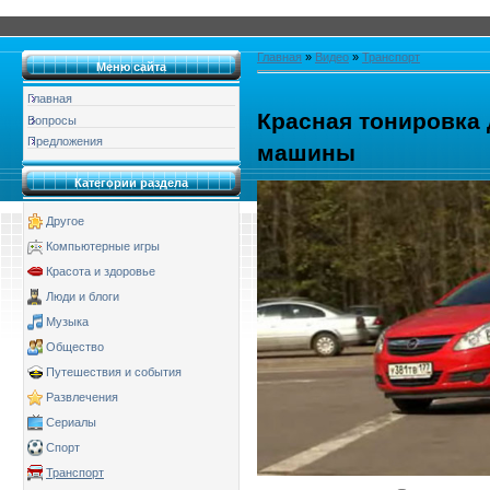
Главная
»
Видео
»
Транспорт
Меню сайта
Главная
Красная тонировка 
Вопросы
Предложения
машины
Категории раздела
Другое
Компьютерные игры
Красота и здоровье
Люди и блоги
Музыка
Общество
Путешествия и события
Развлечения
Сериалы
Спорт
Транспорт