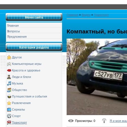
Главная
»
Видео
»
Транспорт
Меню сайта
Главная
Компактный, но бы
Вопросы
Предложения
Категории раздела
Другое
Компьютерные игры
Красота и здоровье
Люди и блоги
Музыка
Общество
Путешествия и события
Развлечения
Сериалы
Спорт
Просмотры
: 0
Я и моя ма
Транспорт