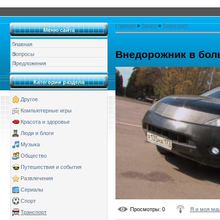
Главная
»
Видео
»
Транспорт
Меню сайта
Главная
Внедорожник в бол
Вопросы
Предложения
Категории раздела
Другое
Компьютерные игры
Красота и здоровье
Люди и блоги
Музыка
Общество
Путешествия и события
Развлечения
Сериалы
Спорт
Просмотры
: 0
Я и моя ма
Транспорт