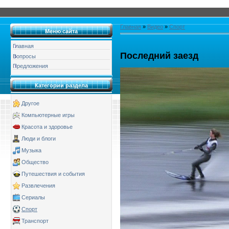
Главная
»
Видео
»
Спорт
Меню сайта
Главная
Последний заезд
Вопросы
Предложения
Категории раздела
Другое
Компьютерные игры
Красота и здоровье
Люди и блоги
Музыка
Общество
Путешествия и события
Развлечения
Сериалы
Спорт
Транспорт