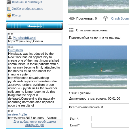
Фильмы и анимация
Хобби и образование
Юмор
Просмотры
: 0
Crash Boom
Мини-чат
Описание материала
:
Приземляйся на ноги, а не на лицо.
Язык
: Русский
Длительность материала
: 00:01:00
Всего комментариев
:
0
Имя *:
Для добавления необходима
авторизация
Email *: