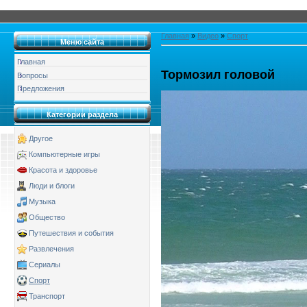
Главная
»
Видео
»
Спорт
Меню сайта
Главная
Тормозил головой
Вопросы
Предложения
Категории раздела
Другое
Компьютерные игры
Красота и здоровье
Люди и блоги
Музыка
Общество
Путешествия и события
Развлечения
Сериалы
Спорт
Транспорт