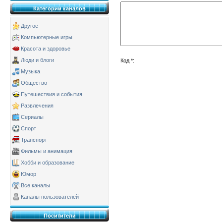
Категории каналов
Другое
Компьютерные игры
Красота и здоровье
Люди и блоги
Код *:
Музыка
Общество
Путешествия и события
Развлечения
Сериалы
Спорт
Транспорт
Фильмы и анимация
Хобби и образование
Юмор
Все каналы
Каналы пользователей
Поситители