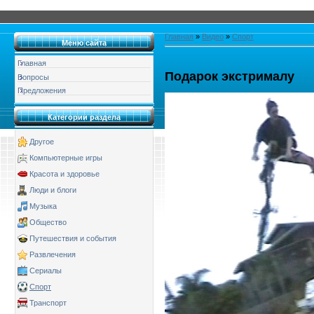
Главная
»
Видео
»
Спорт
Меню сайта
Главная
Подарок экстрималу
Вопросы
Предложения
Категории раздела
Другое
Компьютерные игры
Красота и здоровье
Люди и блоги
Музыка
Общество
Путешествия и события
Развлечения
Сериалы
Спорт
Транспорт