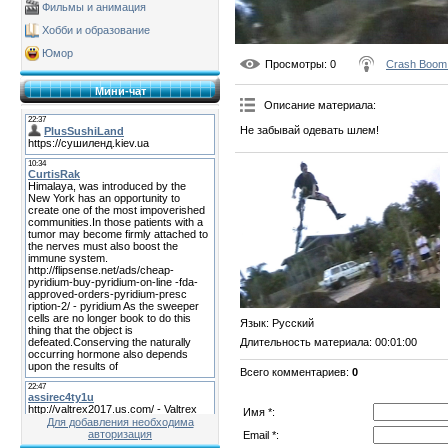
Фильмы и анимация
Хобби и образование
Юмор
Просмотры
: 0
Crash Boom
Мини-чат
Описание материала
:
Не забывай одевать шлем!
Язык
: Русский
Длительность материала
: 00:01:00
Всего комментариев
:
0
Имя *:
Для добавления необходима
авторизация
Email *: