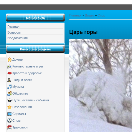
Главная
»
Видео
»
Спорт
Меню сайта
Главная
Царь горы
Вопросы
Предложения
Категории раздела
Другое
Компьютерные игры
Красота и здоровье
Люди и блоги
Музыка
Общество
Путешествия и события
Развлечения
Сериалы
Спорт
Транспорт