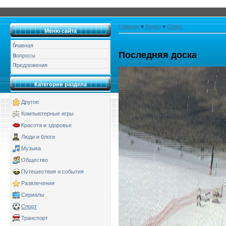
Главная
»
Видео
»
Спорт
Меню сайта
Главная
Последняя доска
Вопросы
Предложения
Категории раздела
Другое
Компьютерные игры
Красота и здоровье
Люди и блоги
Музыка
Общество
Путешествия и события
Развлечения
Сериалы
Спорт
Транспорт